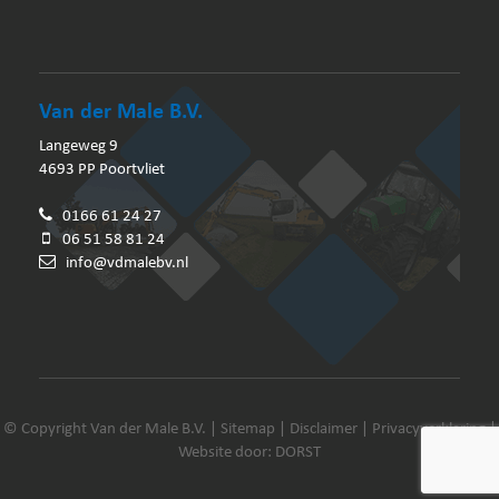
Van der Male B.V.
Langeweg 9
4693 PP Poortvliet
0166 61 24 27
06 51 58 81 24
info@vdmalebv.nl
© Copyright Van der Male B.V. |
Sitemap
|
Disclaimer
|
Privacyverklaring
|
Website door: DORST