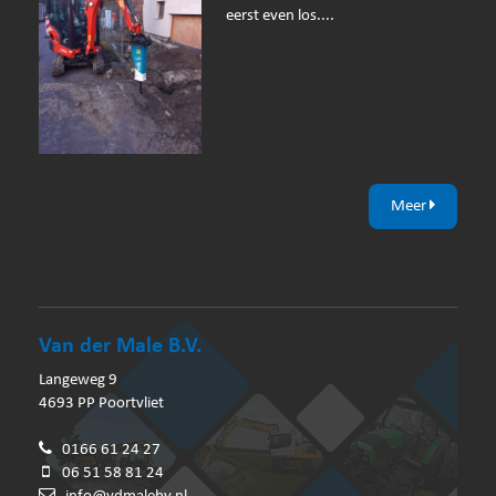
eerst even los....
Meer
Van der Male B.V.
Langeweg 9
4693 PP Poortvliet
0166 61 24 27
06 51 58 81 24