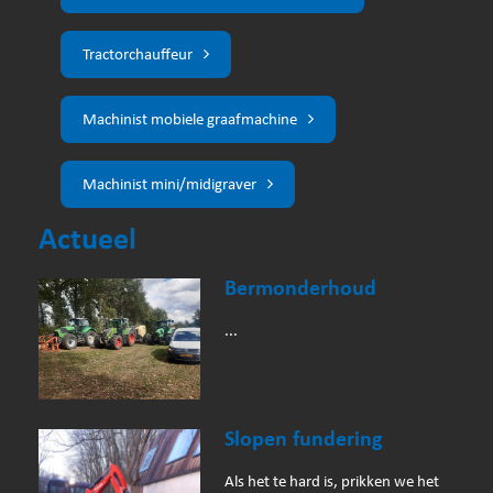
Tractorchauffeur
Machinist mobiele graafmachine
Machinist mini/midigraver
Actueel
Bermonderhoud
...
Slopen fundering
Als het te hard is, prikken we het