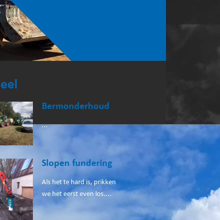
eel
Bermonderhoud
...
Slopen fundering
Als het te hard is, prikken
we het eerst even los....