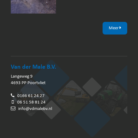
Meer
Van der Male B.V.
Langeweg 9
4693 PP Poortvliet
0166 61 24 27
06 51 58 81 24
info@vdmalebv.nl