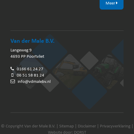
Meer
Van der Male B.V.
Langeweg 9
4693 PP Poortvliet
0166 61 24 27
06 51 58 81 24
info@vdmalebv.nl
© Copyright Van der Male B.V. |
Sitemap
|
Disclaimer
|
Privacyverklaring
|
Website door: DORST